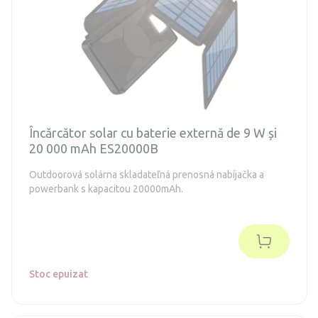
Încărcător solar cu baterie externă de 9 W și
20 000 mAh ES20000B
Outdoorová solárna skladateľná prenosná nabíjačka a
powerbank s kapacitou 20000mAh.
Stoc epuizat