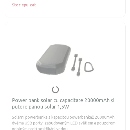
Stoc epuizat
Power bank solar cu capacitate 20000mAh și
putere panou solar 1,5W
Solární powerbanka s kapacitou powerbankaž 20000mAh
dvěma USB porty, zabudovaným LED světlem a pouzdrem
odolným proti postříkání vodou.