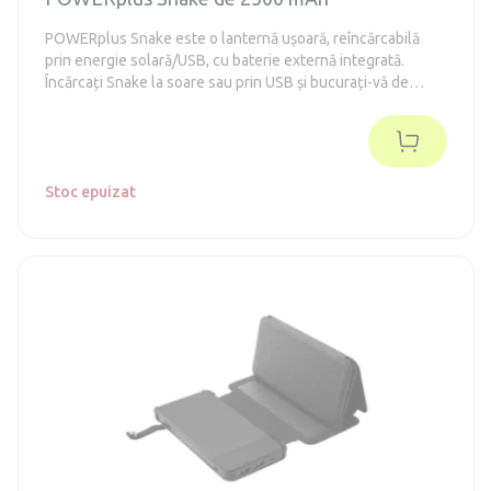
POWERplus Snake este o lanternă ușoară, reîncărcabilă
prin energie solară/USB, cu baterie externă integrată.
Încărcați Snake la soare sau prin USB și bucurați-vă de
lumina puternică a LED-ului cu flux luminos ridicat. Bateria
internă cu o capacitate de 2.500 mAh (înlocuibilă la sfârșitul
duratei de viață) asigură o durată lungă de iluminare și
poate fi utilizată și pentru încărcarea telefonului mobil.
Stoc epuizat