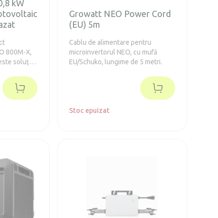
 0,8 kW
otovoltaic
Growatt NEO Power Cord
azat
(EU) 5m
ct
Cablu de alimentare pentru
EO 800M-X,
microinvertorul NEO, cu mufă
este soluția
EU/Schuko, lungime de 5 metri.
 solare de
sau locuri
pendente –
în cazul unei
Stoc epuizat
ourilor
7,3 % IP67 –
ă și praf
C integrată
one
de panou)
 NOAH 2000
 play