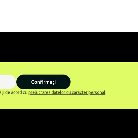
Confirmați
eți de acord cu
prelucrarea datelor cu caracter personal