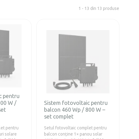
1 - 13 din 13 produse
c pentru
800 W /
Sistem fotovoltaic pentru
set
balcon 460 Wp / 800 W –
set complet
let pentru
Setul fotovoltaic complet pentru
ri solare
balcon conține 1× panou solar