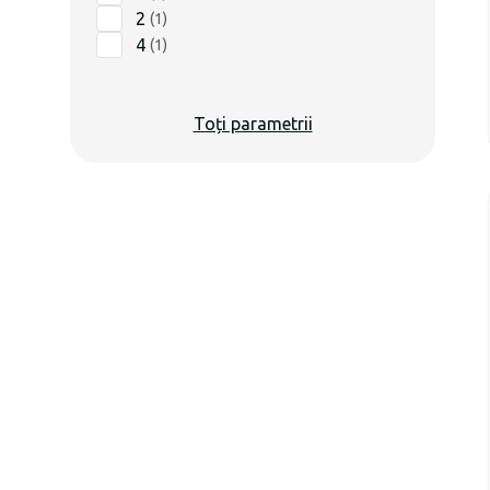
2
(
1
)
4
(
1
)
Toți parametrii