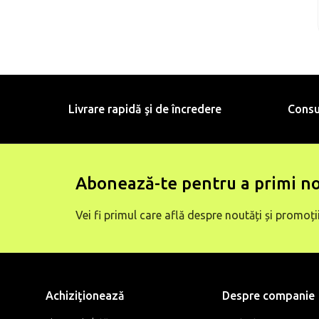
Livrare rapidă şi de încredere
Consu
Abonează-te pentru a primi no
Vei fi primul care află despre noutăți și promoții
Achiziţionează
Despre companie