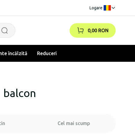
Logare
|
0,00 RON
te încălzită
Reduceri
u balcon
tin
Cel mai scump