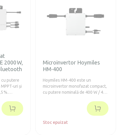
călzire –
 și la -20 °C
vertorul
elulă
 6000 de
 Instalare
at
E 2000 W,
Microinvertor Hoymiles
Bluetooth
HM-400
 cu putere
Hoymiles HM-400 este un
u MPPT-uri și
microinvertor monofazat compact,
,5 %.
cu putere nominală de 400 W / 400
tovoltaice
VA, proiectat pentru conectarea
itatea de a
unui singur panou fotovoltaic. Este
ri solare,
potrivit pentru sisteme
 și
rezidențiale mici sau instalații
anță prin
modulare, oferind conversie
Stoc epuizat
eficientă DC–AC, monitorizare prin
gateway Hoymiles DTU și