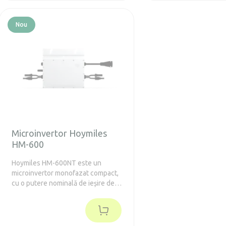
Nou
Microinvertor Hoymiles
HM-600
Hoymiles HM-600NT este un
microinvertor monofazat compact,
cu o putere nominală de ieșire de
600 VA, proiectat pentru două
panouri solare. Dispune de 2
MPPT-uri independente, eficiență
maximă CEC de până la 96,7%,