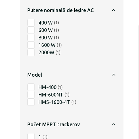
Putere nominală de ieșire AC
400 W
(
1
)
600 W
(
1
)
800 W
(
1
)
1600 W
(
1
)
2000W
(
1
)
Model
HM-400
(
1
)
HM-600NT
(
1
)
HMS-1600-4T
(
1
)
Počet MPPT trackerov
1
(
1
)