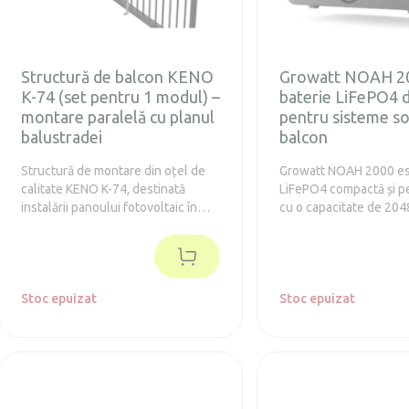
balconului Stabilitate ridicată și
rezistență la vânt Compatibil cu
majoritatea panourilor fotovoltaice
standard
Structură de balcon KENO
Growatt NOAH 20
K-74 (set pentru 1 modul) –
baterie LiFePO4 
montare paralelă cu planul
pentru sisteme so
balustradei
balcon
Structură de montare din oțel de
Growatt NOAH 2000 est
calitate KENO K-74, destinată
LiFePO4 compactă și p
instalării panoului fotovoltaic în
cu o capacitate de 20
paralel cu planul balustradei
special concepută pen
balconului (înclinație 0°). Setul
solare de balcon și de 
conține 2 suporturi fixe din oțel cu
dimensiuni. Stochează
acoperire de magneziu-zinc, care
excedentară provenită 
asigură o rezistență ridicată la
Stoc epuizat
panourile solare și o re
Stoc epuizat
coroziune și o durată lungă de
atunci când aveți nevoi
viață. Montare simplă și rapidă, fără
sporind semnificativ 
intervenții asupra structurii
propriu și economiile. Avantaje
balconului, compatibilă cu
principale: Extensibilă 
majoritatea panourilor fotovoltaice
8.192 Wh (stivuire de p
standard. Avantaje principale:
bucăți) Complet reziste