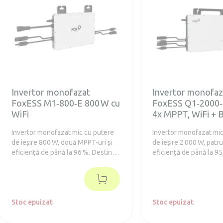
Fixare stabilă și sigură a panoului
praf IP66 Funcție de în
Montare paralelă cu balustrada
funcționare fiabilă chiar
(orizontală) Material rezistent cu
Compatibilă cu microin
garanție îndelungată Soluție ideală
Growatt NEO 800M-X C
pentru sistemele solare de balcon
LiFePO4 sigură (peste
cicluri, 10 ani garanție)
simplă plug & play
Invertor monofazat
Invertor monofaz
FoxESS M1‑800‑E 800 W cu
FoxESS Q1‑2000‑
WiFi
4x MPPT, WiFi + 
Invertor monofazat mic cu putere
Invertor monofazat mic
de ieșire 800 W, două MPPT-uri și
de ieșire 2 000 W, patr
eficiență de până la 96 %. Destinat
eficiență de până la 95
sistemelor fotovoltaice mici și
Destinat sistemelor fo
instalațiilor de pe balcoane, cu
mici și medii, cu posibil
instalare Plug-and-Play și
conecta până la 4 panou
monitorizare de la distanță prin
instalare Plug-and-Play
WiFi integrat.
Stoc epuizat
monitorizare de la dist
Stoc epuizat
WiFi și Bluetooth.