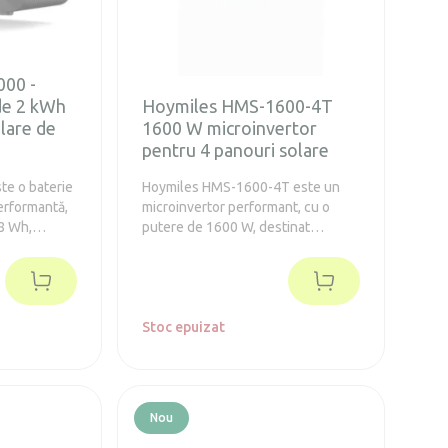
00 -
de 2 kWh
Hoymiles HMS-1600-4T
lare de
1600 W microinvertor
pentru 4 panouri solare
e o baterie
Hoymiles HMS-1600-4T este un
erformantă,
microinvertor performant, cu o
48 Wh,
putere de 1600 W, destinat
tru sisteme
conectării a până la 4 panouri
mici
solare. Este ideal pentru sisteme
 energia
fotovoltaice de balcon și sisteme
de la
fotovoltaice mai mici, unde asigură
stituie
conversia eficientă a energiei
Stoc epuizat
e de ea –
solare în electricitate pentru
consumul
consumul casnic.
până la
Nou
ână la 4
ntă la apă și