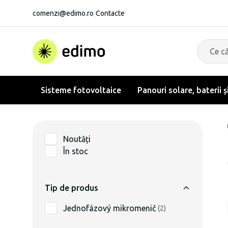
comenzi@edimo.ro
|
Contacte
Sisteme fotovoltaice
Panouri solare, baterii ș
Noutăți
În stoc
Tip de produs
Jednofázový mikromenič
(
2
)