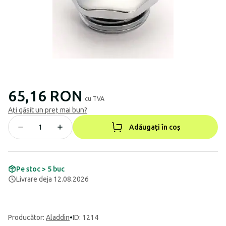
65,16 RON
cu TVA
Ați găsit un preț mai bun?
Adăugați în coș
Pe stoc > 5 buc
Livrare deja 12.08.2026
Producător
:
Aladdin
•
ID: 1214