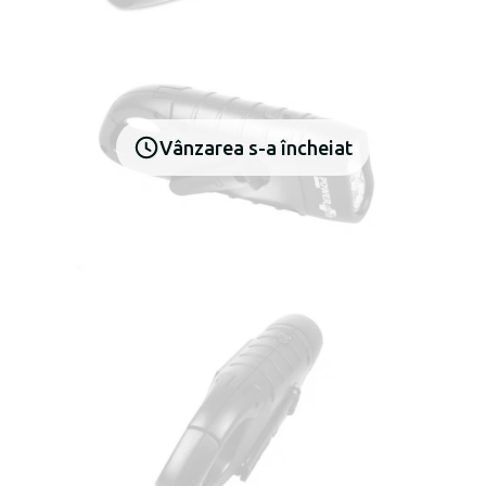
Vânzarea s-a încheiat