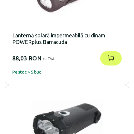
Lanternă solară impermeabilă cu dinam
POWERplus Barracuda
88,03 RON
cu TVA
Pe stoc > 5 buc