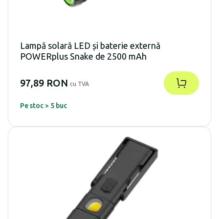
Lampă solară LED și baterie externă
POWERplus Snake de 2500 mAh
97,89 RON
cu TVA
Pe stoc > 5 buc