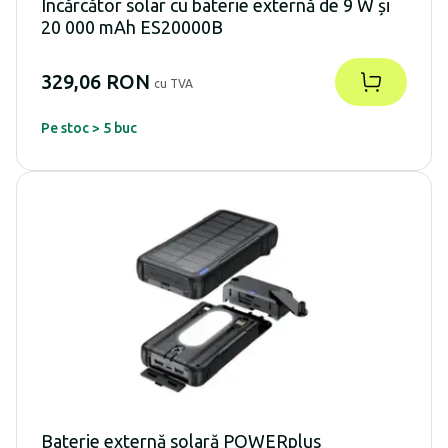
Încărcător solar cu baterie externă de 9 W și
20 000 mAh ES20000B
329,06 RON
cu TVA
Pe stoc > 5 buc
Baterie externă solară POWERplus