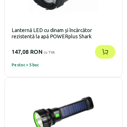
Lanternă LED cu dinam și încărcător
rezistentă la apă POWERplus Shark
147,08 RON
cu TVA
Pe stoc > 5 buc