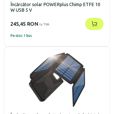
Încărcător solar POWERplus Chimp ETFE 10
W USB 5 V
245,45 RON
cu TVA
Pe stoc 1 buc