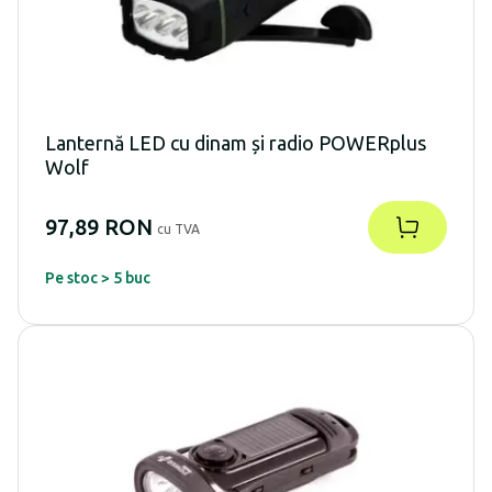
Lanternă LED cu dinam și radio POWERplus
Wolf
97,89 RON
cu TVA
Pe stoc > 5 buc