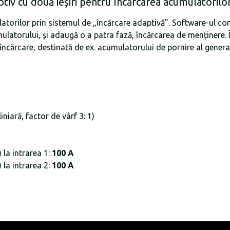
tiv cu două ieșiri pentru încărcarea acumulatorilo
latorilor prin sistemul de „încărcare adaptivă". Software-ul co
umulatorului, și adaugă o a patra fază, încărcarea de menținere.
încărcare, destinată de ex. acumulatorului de pornire al genera
iniară, factor de vârf 3: 1)
la intrarea 1:
100 A
la intrarea 2:
100 A