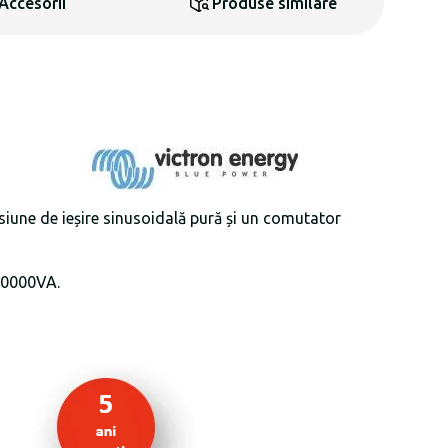
Accesorii
Produse similare
siune de ieșire sinusoidală pură și un comutator
10000VA.