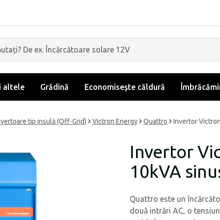
i altele
Grădină
Economisește căldură
Îmbrăcămin
nvertoare tip insulă (Off-Grid)
Victron Energy
Quattro
Invertor Victr
Invertor V
10kVA sinu
Quattro este un încărcăto
două intrări AC, o tensiun