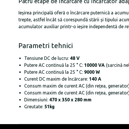
Patru etape de încărcare cu încărcător adap
Ieșirea principală oferă o încărcare puternică a acumu
trepte, astfel încât să corespundă stării și tipului ac
acumulator auxiliar printr-o ieșire independentă de re
Parametri tehnici
Tensiune DC de lucru:
48 V
Putere AC continuă la 25 ° C:
10000 VA
(sarcină nel
Putere AC continuă la 25 ° C:
9000 W
Curent DC maxim de încărcare:
140 A
Consum maxim de curent AC (din rețea, generator) 
Consum maxim de curent AC (din rețea, generator) 
Dimensiuni:
470 x 350 x 280 mm
Greutate:
51kg