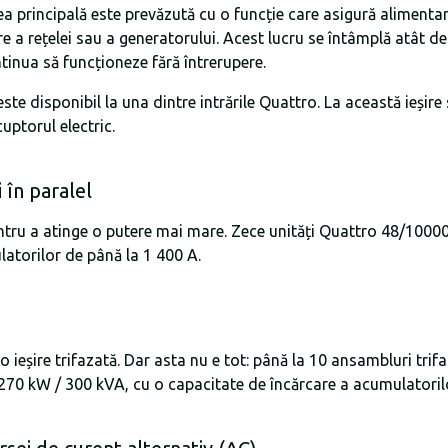
ea principală este prevăzută cu o funcție care asigură alimentar
 a rețelei sau a generatorului. Acest lucru se întâmplă atât de
tinua să funcționeze fără întrerupere.
ste disponibil la una dintre intrările Quattro. La această ieși
uptorul electric.
 în paralel
pentru a atinge o putere mai mare. Zece unități Quattro 48/100
latorilor de până la 1 400 A.
-o ieșire trifazată. Dar asta nu e tot: până la 10 ansambluri trifa
la 270 kW / 300 kVA, cu o capacitate de încărcare a acumulatoril