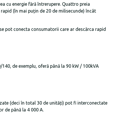
ea cu energie fără întrerupere. Quattro preia
 rapid (în mai puțin de 20 de milisecunde) încât
re se pot conecta consumatorii care ar descărca rapid
00/140, de exemplu, oferă până la 90 kW / 100kVA
zate (deci în total 30 de unități) pot fi interconectate
or de până la 4 000 A.