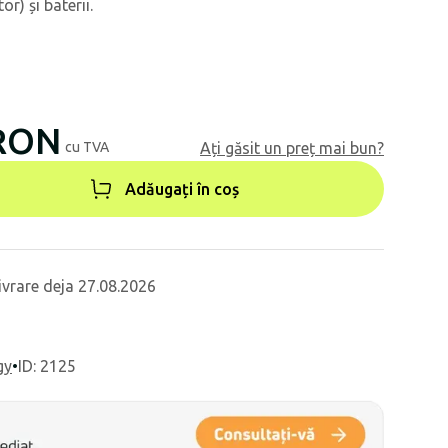
or) și baterii.
 RON
cu TVA
Ați găsit un preț mai bun?
Adăugați în coș
ivrare deja 27.08.2026
gy
•
ID: 2125