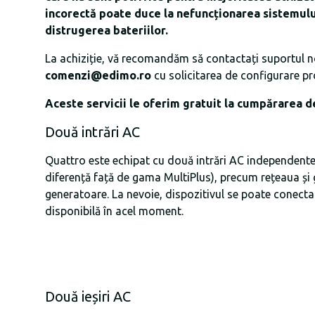
incorectă poate duce la nefuncționarea sistemului
distrugerea bateriilor.
La achiziție, vă recomandăm să contactați suportul no
comenzi@edimo.ro
cu solicitarea de configurare pr
Aceste servicii le oferim gratuit la cumpărarea de
Două intrări AC
Quattro este echipat cu două intrări AC independente î
diferență față de gama MultiPlus), precum rețeaua și
generatoare. La nevoie, dispozitivul se poate conect
disponibilă în acel moment.
Două ieșiri AC