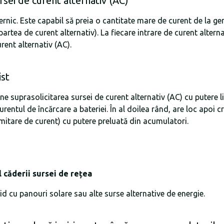
rsei de curent alternativ (AC)
nic. Este capabil să preia o cantitate mare de curent de la gen
rtea de curent alternativ). La fiecare intrare de curent alte
rent alternativ (AC).
ist
ine suprasolicitarea sursei de curent alternativ (AC) cu putere 
rentul de încărcare a bateriei. În al doilea rând, are loc apoi c
imitare de curent) cu putere preluată din acumulatori.
l căderii sursei de rețea
id cu panouri solare sau alte surse alternative de energie.