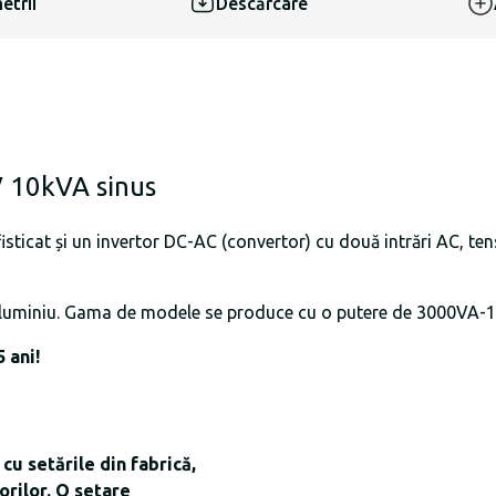
etrii
Descărcare
V 10kVA sinus
ticat și un invertor DC-AC (convertor) cu două intrări AC, ten
 aluminiu. Gama de modele se produce cu o putere de 3000VA-
 ani!
cu setările din fabrică,
orilor. O setare