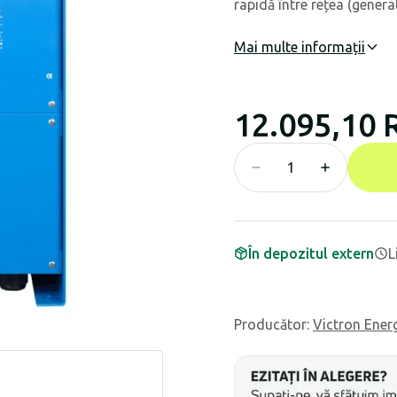
rapidă între rețea (generat
Mai multe informații
12.095,10
În depozitul extern
L
Producător
:
Victron Ener