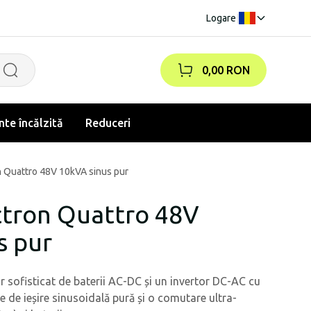
Logare
|
0,00 RON
te încălzită
Reduceri
on Quattro 48V 10kVA sinus pur
ictron Quattro 48V
s pur
r sofisticat de baterii AC-DC și un invertor DC-AC cu
e de ieșire sinusoidală pură și o comutare ultra-