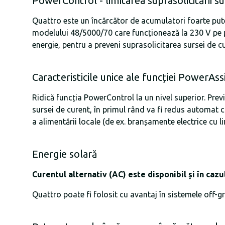
PowerControl - limitarea suprasolicitării su
Quattro este un încărcător de acumulatori foarte puter
modelului 48/5000/70 care funcționează la 230 V pe pa
energie, pentru a preveni suprasolicitarea sursei de cu
Caracteristicile unice ale funcției PowerAss
Ridică funcția PowerControl la un nivel superior. Prev
sursei de curent, în primul rând va fi redus automat cu
a alimentării locale (de ex. branșamente electrice cu l
Energie solară
Curentul alternativ (AC) este disponibil și în cazu
Quattro poate fi folosit cu avantaj în sistemele off-gr