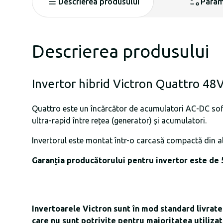
Descrierea produsului
Param
Descrierea produsului
Invertor hibrid Victron Quattro 48
Quattro este un încărcător de acumulatori AC-DC sofis
ultra-rapid între rețea (generator) și acumulatori.
Invertorul este montat într-o carcasă compactă din
Garanția producătorului pentru invertor este de 5
Invertoarele Victron sunt în mod standard livrate 
care nu sunt potrivite pentru majoritatea utilizat