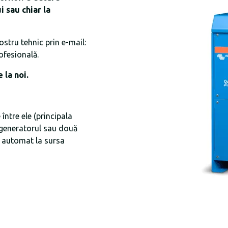
 sau chiar la
stru tehnic prin e-mail:
ofesională.
 la noi.
ntre ele (principala
 generatorul sau două
a automat la sursa