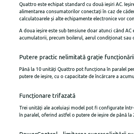
Quattro este echipat standard cu două ieșiri AC. Ieșir
alimentarea consumatorilor conectați în caz de cădere
calculatoarele și alte echipamente electronice vor con
A doua ieșire este sub tensiune doar atunci când AC e
acumulatorii, precum boilerul, aerul condiționat sau c
Putere practic nelimitată grație funcționării
Până la 10 unități Quattro pot funcționa în paralel 
putere de ieșire, cu o capacitate de încărcare a acumu
Funcționare trifazată
Trei unități ale aceluiași model pot fi configurate într
în paralel, oferind astfel o putere de ieșire de până 