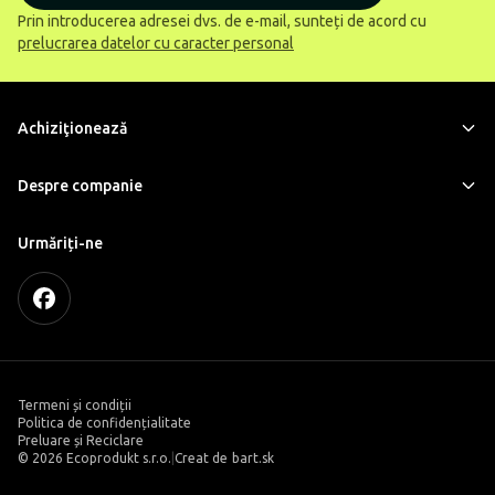
Prin introducerea adresei dvs. de e-mail, sunteți de acord cu
prelucrarea datelor cu caracter personal
Achiziţionează
Despre companie
Urmăriți-ne
Termeni și condiții
Politica de confidențialitate
Preluare și Reciclare
©
2026 Ecoprodukt s.r.o.
|
Creat de
bart.sk