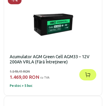
-
5
%
Acumulator AGM Green Cell AGM33 – 12V
200Ah VRLA (Fără Întreținere)
1.549,41 RON
1.469,00 RON
cu TVA
Pe stoc > 5 buc