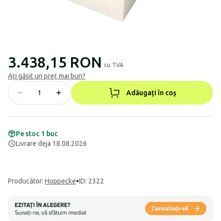
3.438,15 RON
cu TVA
Ați găsit un preț mai bun?
Adăugați în coș
Pe stoc 1 buc
Livrare deja 18.08.2026
Producător
:
Hoppecke
•
ID: 2322