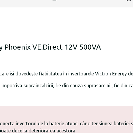
gy Phoenix VE.Direct 12V 500VA
are își dovedește fiabilitatea în invertoarele Victron Energy de
e împotriva supraîncălzirii, fie din cauza suprasarcinii, fie din
conecta invertorul de la baterie atunci când tensiunea bateriei
 poate duce la deteriorarea acestora.