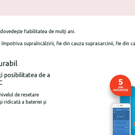
dovedește fiabilitatea de mulți ani.
e împotriva supraîncălzirii, fie din cauza suprasarcinii, fie din
urabil
i posibilitatea de a
C
nivelul de resetare
i ridicată a bateriei și