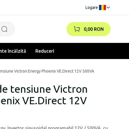
Logare
|
0,00 RON
te încălzită
Reduceri
ensiune Victron Energy Phoenix VE.Direct 12V 500VA
de tensiune Victron
enix VE.Direct 12V
gy. Invertor sinusoidal programabil 12V / 500VA, cu