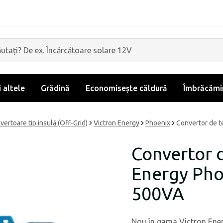
i altele
Grădină
Economisește căldură
Îmbrăcămin
nvertoare tip insulă (Off-Grid)
Victron Energy
Phoenix
Convertor de t
Convertor 
Energy Pho
500VA
Nou în gama Victron Ener