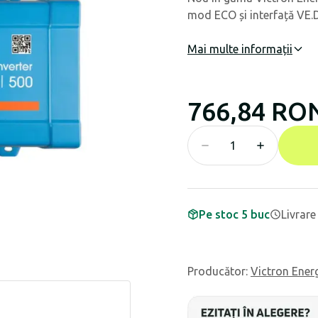
mod ECO și interfață VE.D
Mai multe informații
766,84 RO
Pe stoc 5 buc
Livrare
Producător
:
Victron Ener