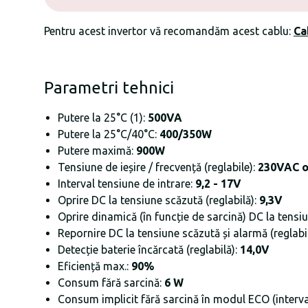
Pentru acest invertor vă recomandăm acest cablu:
Ca
Parametri tehnici
Putere la 25°C (1):
500VA
Putere la 25°C/40°C:
400/350W
Putere maximă:
900W
Tensiune de ieșire / frecvență (reglabile):
230VAC o
Interval tensiune de intrare:
9,2 - 17V
Oprire DC la tensiune scăzută (reglabilă):
9,3V
Oprire dinamică (în funcție de sarcină) DC la tensi
Repornire DC la tensiune scăzută și alarmă (reglabi
Detecție baterie încărcată (reglabilă):
14,0V
Eficiență max.:
90%
Consum fără sarcină:
6 W
Consum implicit fără sarcină în modul ECO (interval 