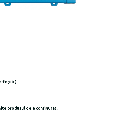
rfeței: )
imite produsul deja configurat.