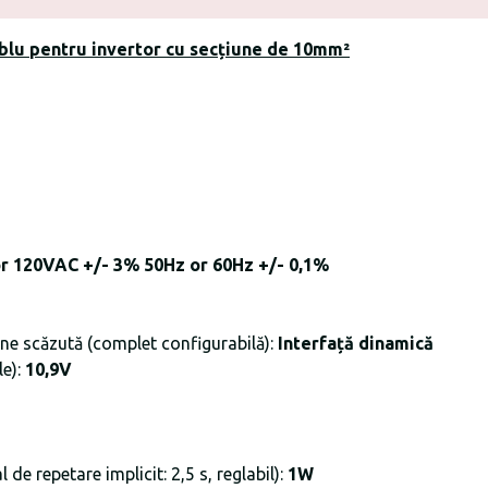
blu pentru invertor cu secțiune de 10mm²
r 120VAC +/- 3% 50Hz or 60Hz +/- 0,1%
une scăzută (complet configurabilă):
Interfață dinamică
le):
10,9V
de repetare implicit: 2,5 s, reglabil):
1W