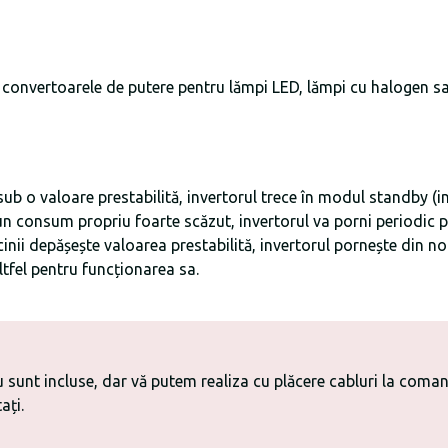
 convertoarele de putere pentru lămpi LED, lămpi cu halogen sau
 o valoare prestabilită, invertorul trece în modul standby (int
n consum propriu foarte scăzut, invertorul va porni periodic p
nii depășește valoarea prestabilită, invertorul pornește din nou
tfel pentru funcționarea sa.
u sunt incluse, dar vă putem realiza cu plăcere cabluri la coman
ați.