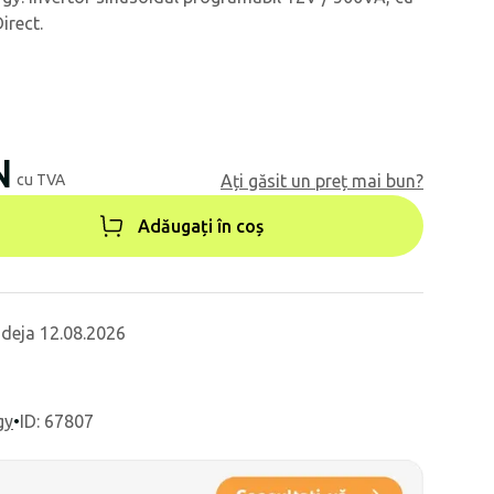
irect.
N
cu TVA
Ați găsit un preț mai bun?
Adăugați în coș
 deja 12.08.2026
gy
•
ID: 67807