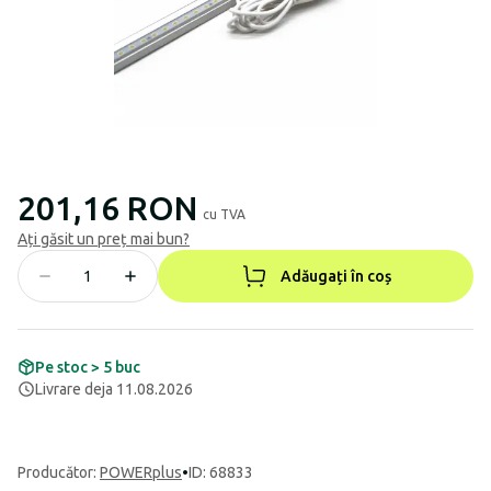
201,16 RON
cu TVA
Ați găsit un preț mai bun?
Adăugați în coș
Pe stoc > 5 buc
Livrare deja 11.08.2026
Producător
:
POWERplus
•
ID: 68833