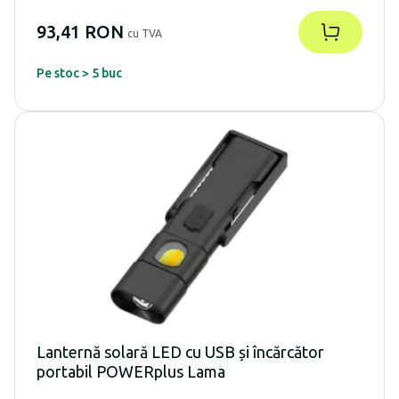
93,41 RON
cu TVA
Pe stoc > 5 buc
Lanternă solară LED cu USB și încărcător
portabil POWERplus Lama