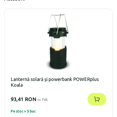
Lanternă solară și powerbank POWERplus
Koala
93,41 RON
cu TVA
Pe stoc > 5 buc