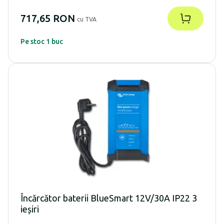
717,65 RON
cu TVA
Pe stoc 1 buc
Încărcător baterii BlueSmart 12V/30A IP22 3
ieșiri