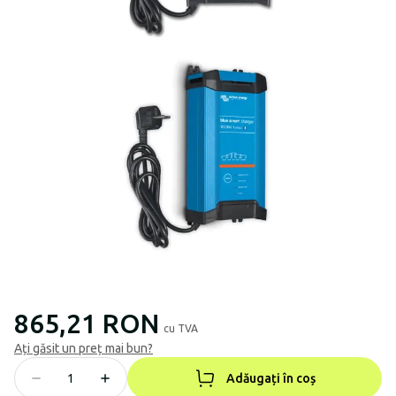
865,21 RON
cu TVA
Ați găsit un preț mai bun?
Adăugați în coș