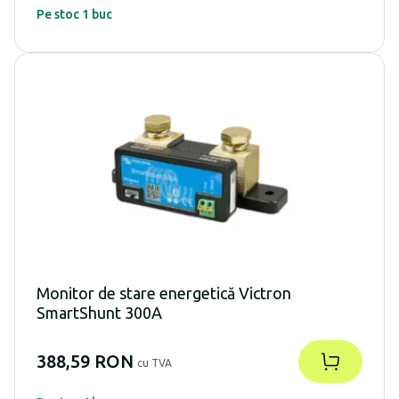
Pe stoc 1 buc
Monitor de stare energetică Victron
SmartShunt 300A
388,59 RON
cu TVA