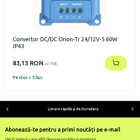
Convertor DC/DC Orion-Tr 24/12V-5 60W
IP43
83,13 RON
cu TVA
Pe stoc > 5 buc
Livrare rapidă şi de încredere
Abonează-te pentru a primi noutăți pe e-mail
Vei fi primul care află despre noutăți și promoții.