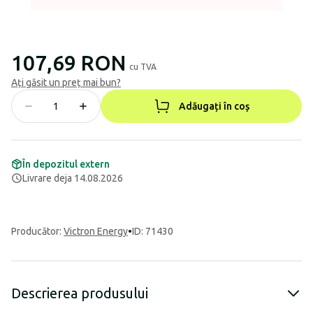
107,69 RON
cu TVA
Ați găsit un preț mai bun?
Adăugați în coș
În depozitul extern
Livrare deja 14.08.2026
Producător
:
Victron Energy
•
ID: 71430
Descrierea produsului