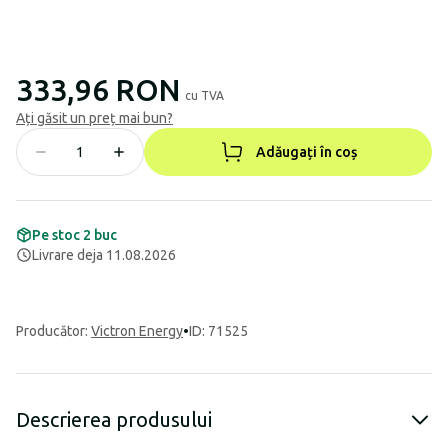
333,96 RON
cu TVA
Ați găsit un preț mai bun?
Adăugați în coș
Pe stoc 2 buc
Livrare deja 11.08.2026
Producător
:
Victron Energy
•
ID: 71525
Descrierea produsului