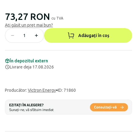
73,27 RON
cu TVA
Ați găsit un preț mai bun?
Adăugați în coș
În depozitul extern
Livrare deja 17.08.2026
Producător
:
Victron Energy
•
ID: 71860