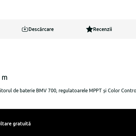
Descărcare
Recenzii
9 m
torul de baterie BMV 700, regulatoarele MPPT și Color Contro
ltare gratuită