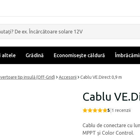
i altele
Grădină
Economisește căldură
Îmbrăcămin
nvertoare tip insulă (Off-Grid)
Accesorii
Cablu VE.Direct 0,9 m
Cablu VE.Di
|
5
1
recenzii
Cablu de conectare cu lu
MPPT și Color Control.