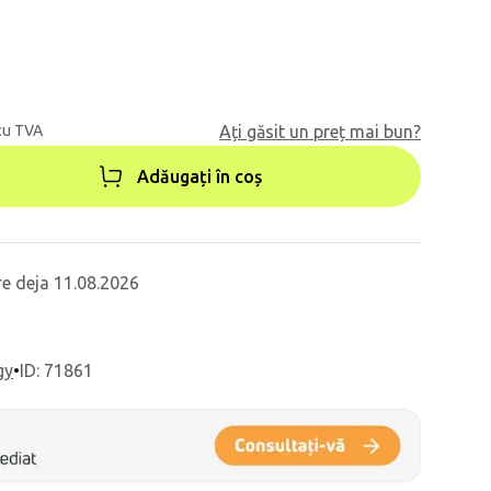
cu TVA
Ați găsit un preț mai bun?
Adăugați în coș
re deja 11.08.2026
gy
•
ID: 71861