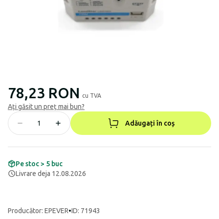
78,23 RON
cu TVA
Ați găsit un preț mai bun?
Adăugați în coș
Pe stoc > 5 buc
Livrare deja 12.08.2026
Producător
:
EPEVER
•
ID: 71943