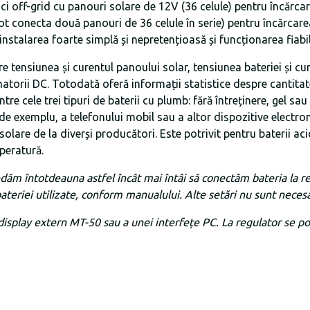
i off-grid cu panouri solare de 12V (36 celule) pentru încărcare
ot conecta două panouri de 36 celule în serie) pentru încărcar
instalarea foarte simplă și nepretențioasă și funcționarea fiabil
pre tensiunea și curentul panoului solar, tensiunea bateriei și c
orii DC. Totodată oferă informații statistice despre cantitat
e cele trei tipuri de baterii cu plumb: fără întreținere, gel sau 
 exemplu, a telefonului mobil sau a altor dispozitive electroni
olare de la diverși producători. Este potrivit pentru baterii ac
mperatură.
edăm întotdeauna astfel încât mai întâi să conectăm bateria la re
bateriei utilizate, conform manualului. Alte setări nu sunt neces
 display extern MT-50 sau a unei interfețe PC. La regulator se 