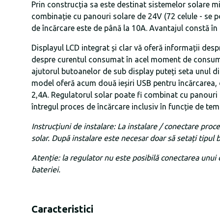
Prin construcția sa este destinat sistemelor solare mic
combinație cu panouri solare de 24V (72 celule - se p
de încărcare este de până la 10A. Avantajul constă în 
Displayul LCD integrat și clar vă oferă informații des
despre curentul consumat în acel moment de consumat
ajutorul butoanelor de sub display puteți seta unul dintr
model oferă acum două ieșiri USB pentru încărcarea, de
2,4A. Regulatorul solar poate fi combinat cu panouri s
întregul proces de încărcare inclusiv în funcție de te
Instrucțiuni de instalare: La instalare / conectare proc
solar. După instalare este necesar doar să setați tipul 
Atenție: la regulator nu este posibilă conectarea unui
bateriei.
Caracteristici