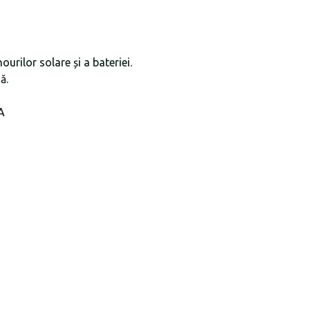
ourilor solare și a bateriei.
nă.
0A