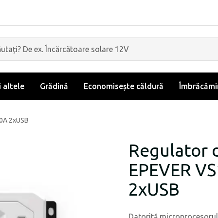
i altele
Grădină
Economisește căldură
Îmbrăcămin
10A 2xUSB
Regulator 
EPEVER VS
2xUSB
Datorită microprocesorulu