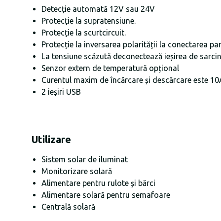
Detecție automată 12V sau 24V
Protecție la supratensiune.
Protecție la scurtcircuit.
Protecție la inversarea polarității la conectarea pan
La tensiune scăzută deconectează ieșirea de sarci
Senzor extern de temperatură opțional
Curentul maxim de încărcare și descărcare este 1
2 ieșiri USB
Utilizare
Sistem solar de iluminat
Monitorizare solară
Alimentare pentru rulote și bărci
Alimentare solară pentru semafoare
Centrală solară