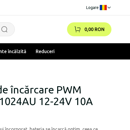
Logare
|
0,00 RON
te încălzită
Reduceri
de încărcare PWM
1024AU 12-24V 10A
i încorporat, bateria se încarcă optim, ceea ce