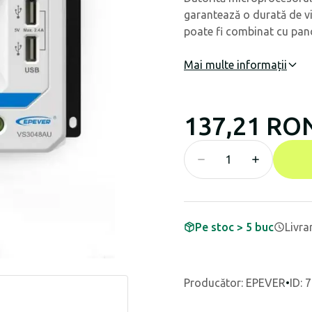
garantează o durată de via
poate fi combinat cu panou
Mai multe informații
137,21 RO
Pe stoc > 5 buc
Livra
Producător
:
EPEVER
•
ID: 