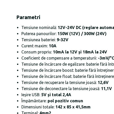
Parametri
Tensiune nominală:
12V-24V DC (reglare autom
Puterea panourilor:
150W (12V) / 300W (24V)
Tensiunea bateriei:
9-32V
Curent maxim:
10A
Consum propriu:
10mA la 12V și 18mA la 24V
Coeficient de compensare a temperaturii:
-3mV/°C
Tensiune de încărcare de egalizare: baterie fără într
Tensiune de încărcare boost: baterie fără întreținere
Tensiune de încărcare float: baterie fără întreținere
Tensiune de recuperare la tensiune joasă:
12,6V
Tensiune de deconectare la tensiune joasă:
11,1V
Ieșire USB:
5V și total 2,4A
Împământare:
pol pozitiv comun
Dimensiuni totale:
142 x 85 x 41,5mm
Terminal:
4mm2