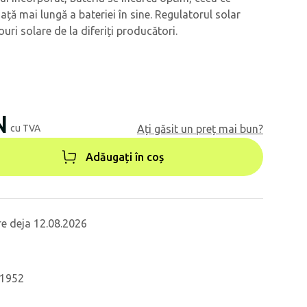
ță mai lungă a bateriei în sine. Regulatorul solar
ri solare de la diferiți producători.
N
cu TVA
Ați găsit un preț mai bun?
Adăugați în coș
re deja 12.08.2026
71952