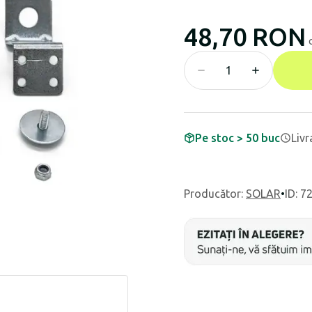
48,70 RON
Pe stoc > 50 buc
Livr
Producător
:
SOLAR
•
ID: 7