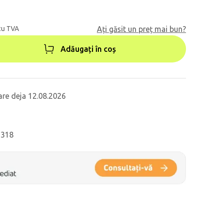
cu TVA
Ați găsit un preț mai bun?
Adăugați în coș
are deja 12.08.2026
2318