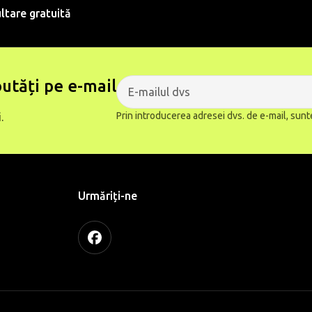
ltare gratuită
utăți pe e-mail
Prin introducerea adresei dvs. de e-mail, sunt
.
Urmăriți-ne