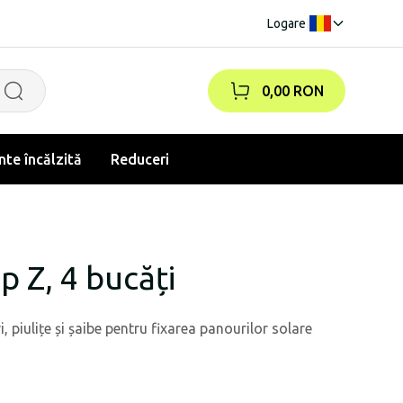
Logare
|
0,00 RON
te încălzită
Reduceri
p Z, 4 bucăți
, piulițe și șaibe pentru fixarea panourilor solare