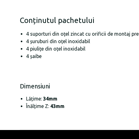
Conținutul pachetului
4 suporturi din oțel zincat cu orificii de montaj pr
4 șuruburi din oțel inoxidabil
4 piulițe din oțel inoxidabil
4 șaibe
Dimensiuni
Lățime:
34mm
Înălțime Z:
43mm