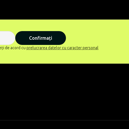
Confirmați
eți de acord cu
prelucrarea datelor cu caracter personal