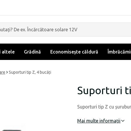
i altele
Grădină
Economisește căldură
Îmbrăcămin
are
Suporturi tip Z, 4 bucăți
Suporturi ti
Suporturi tip Z cu șuruburi
Mai multe informații