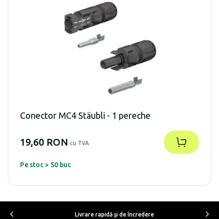
Conector MC4 Stäubli - 1 pereche
19,60 RON
cu TVA
Pe stoc > 50 buc
Livrare rapidă şi de încredere