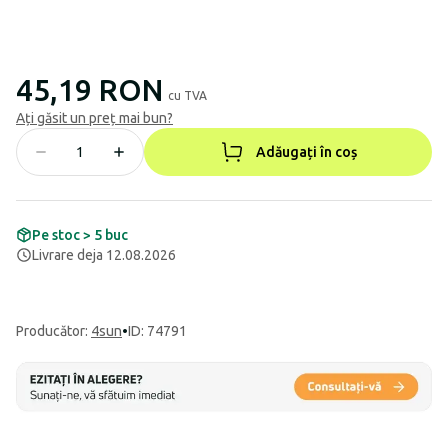
45,19 RON
cu TVA
Ați găsit un preț mai bun?
Adăugați în coș
Pe stoc > 5 buc
Livrare deja 12.08.2026
Producător
:
4sun
•
ID: 74791