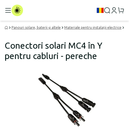
Panouri solare, baterii și altele
Materiale pentru instalații electrice
Ca
Conectori solari MC4 în Y
pentru cabluri - pereche