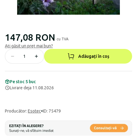
147,08 RON
cu TVA
Ați găsit un preț mai bun?
Adăugați în coș
Pe stoc 5 buc
Livrare deja 11.08.2026
Producător
:
Esotec
•
ID: 75479