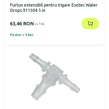
Furtun extensibil pentru irigare Esotec Water
Drops 911504 5 m
63,46 RON
cu TVA
Pe stoc > 5 buc