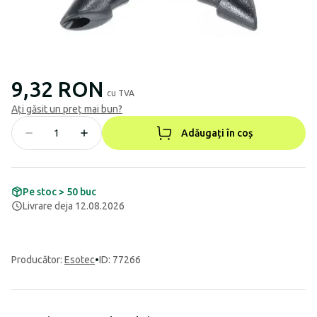
9,32 RON
cu TVA
Ați găsit un preț mai bun?
Adăugați în coș
Pe stoc > 50 buc
Livrare deja 12.08.2026
Producător
:
Esotec
•
ID: 77266