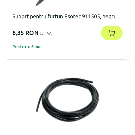
Suport pentru furtun Esotec 911505, negru
6,35 RON
cu TVA
Pe stoc > 5 buc