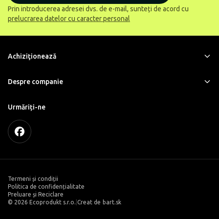
Prin introducerea adresei dvs. de e-mail, sunteți de acord cu
prelucrarea datelor cu caracter personal
Achiziţionează
Despre companie
Urmăriți-ne
Termeni și condiții
Politica de confidențialitate
Preluare și Reciclare
©
2026 Ecoprodukt s.r.o.
|
Creat de
bart.sk