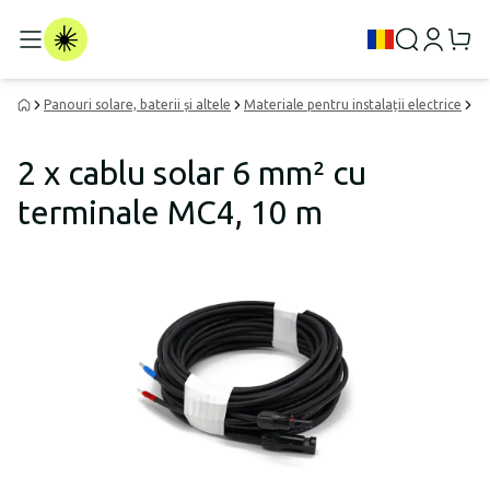
Panouri solare, baterii și altele
Materiale pentru instalații electrice
Ca
2 x cablu solar 6 mm² cu
terminale MC4, 10 m