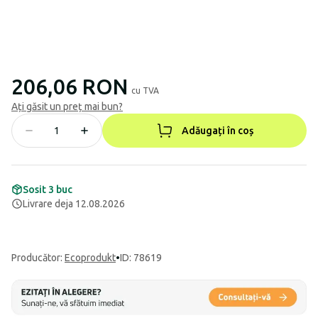
206,06 RON
cu TVA
Ați găsit un preț mai bun?
Adăugați în coș
Sosit 3 buc
Livrare deja 12.08.2026
Producător
:
Ecoprodukt
•
ID: 78619