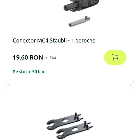
Conector MC4 Stäubli - 1 pereche
19,60 RON
cu TVA
Pe stoc > 50 buc