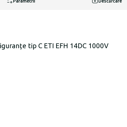
Parametrii
Descărcare
siguranțe tip C ETI EFH 14DC 1000V