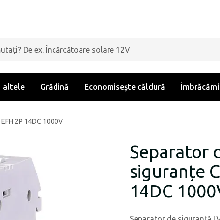
i altele
Grădină
Economisește căldură
Îmbrăcămin
03 EFH 2P 14DC 1000V
Separator 
siguranțe 
14DC 1000
Separator de siguranță LV 