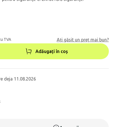
cu TVA
Ați găsit un preț mai bun?
Adăugați în coș
re deja 11.08.2026
3