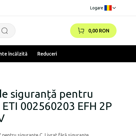
Logare
|
0,00 RON
te încălzită
Reduceri
de siguranță pentru
C ETI 002560203 EFH 2P
V
pentru siguranțe C. Livrat fără siguranțe.