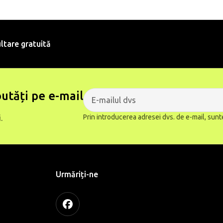
ltare gratuită
utăți pe e-mail
Prin introducerea adresei dvs. de e-mail, sunt
.
Urmăriți-ne