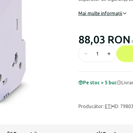
Mai multe informații
88,03 RON
Pe stoc > 5 buc
Livra
Producător
:
ETI
•
ID: 7980