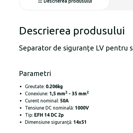
Descrierea produsului
Descrierea produsului
Separator de siguranțe LV pentru 
Parametri
Greutate:
0.206kg
2
2
Conexiune:
1,5 mm
- 35 mm
Curent nominal:
50A
Tensiune DC nominală:
1000V
Tip:
EFH 14 DC 2p
Dimensiune siguranță:
14x51