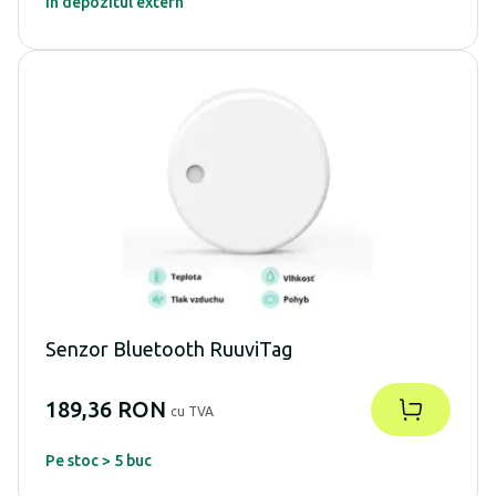
În depozitul extern
Senzor Bluetooth RuuviTag
189,36 RON
cu TVA
Pe stoc > 5 buc