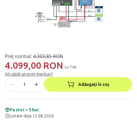
Preț normal
:
4.303,85 RON
4.099,00 RON
cu TVA
Ați găsit un preț mai bun?
Adăugați în coș
Pe stoc > 5 buc
Livrare deja 12.08.2026