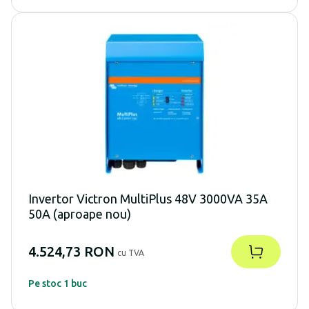
Invertor Victron MultiPlus 48V 3000VA 35A
50A (aproape nou)
4.524,73 RON
cu TVA
Pe stoc 1 buc