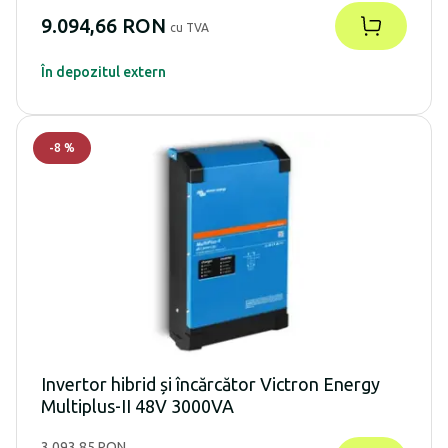
9.094,66 RON
cu TVA
În depozitul extern
-
8
%
Invertor hibrid și încărcător Victron Energy
Multiplus-II 48V 3000VA
3.093,85 RON