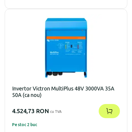
Invertor Victron MultiPlus 48V 3000VA 35A
50A (ca nou)
4.524,73 RON
cu TVA
Pe stoc 2 buc