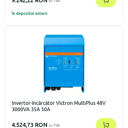
9.242,22 RON
cu TVA
În depozitul extern
Invertor-încărcător Victron MultiPlus 48V
3000VA 35A 50A
4.524,73 RON
cu TVA