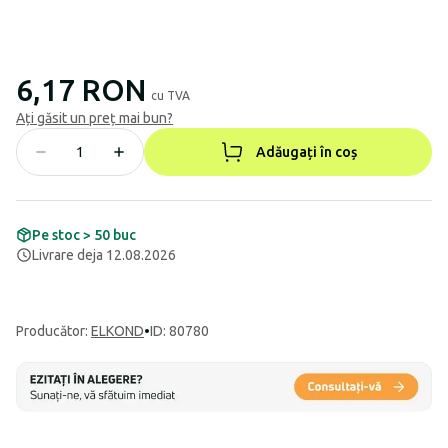
6,17 RON
cu TVA
Ați găsit un preț mai bun?
Adăugați în coș
Pe stoc > 50 buc
Livrare deja 12.08.2026
Producător
:
ELKOND
•
ID: 80780