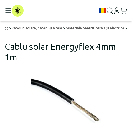
Panouri solare, baterii și altele
Materiale pentru instalații electrice
Ca
Cablu solar Energyflex 4mm -
1m