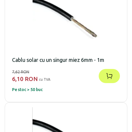
Cablu solar cu un singur miez 6mm - 1m
7,62 RON
6,10 RON
cu TVA
Pe stoc > 50 buc