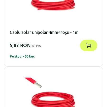
Cablu solar unipolar 4mm² roșu - 1m
5,87 RON
cu TVA
Pe stoc > 50 buc