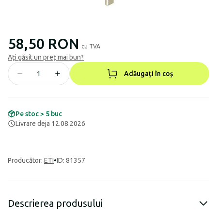
58,50 RON
cu TVA
Ați găsit un preț mai bun?
Adăugați în coș
Pe stoc > 5 buc
Livrare deja 12.08.2026
Producător
:
ETI
•
ID: 81357
Descrierea produsului