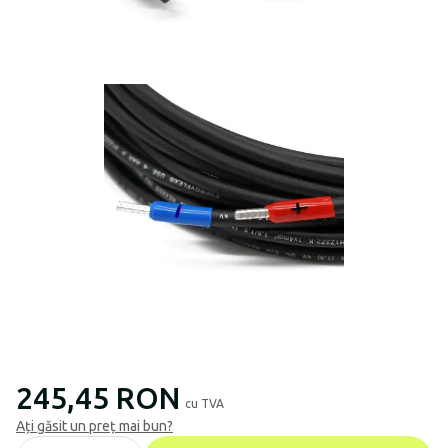
245,45 RON
cu TVA
Ați găsit un preț mai bun?