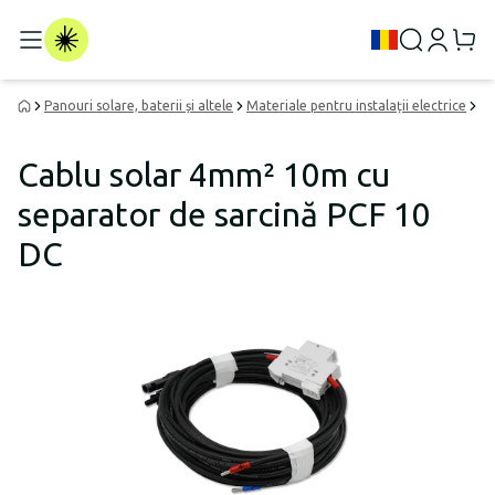
Panouri solare, baterii și altele
Materiale pentru instalații electrice
Ca
Cablu solar 4mm² 10m cu
separator de sarcină PCF 10
DC