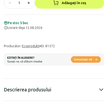
Adăugați în coș
Pe stoc 5 buc
Livrare deja 12.08.2026
Producător
:
Ecoprodukt
•
ID: 81572
Descrierea produsului