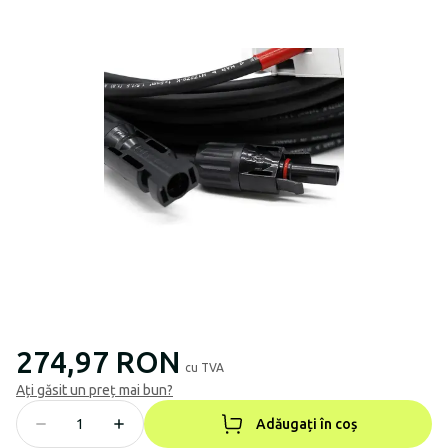
274,97 RON
cu TVA
Ați găsit un preț mai bun?
Adăugați în coș