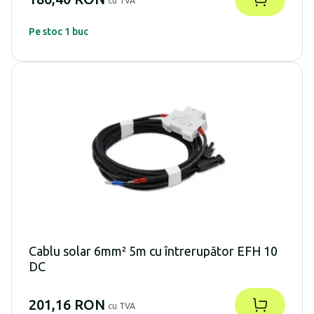
cu TVA
Pe stoc 1 buc
Cablu solar 6mm² 5m cu întrerupător EFH 10
DC
201,16 RON
cu TVA