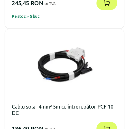
245,45 RON
cu TVA
Pe stoc > 5 buc
Cablu solar 4mm² 5m cu întrerupător PCF 10
DC
186,40 RON