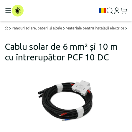
Panouri solare, baterii și altele
Materiale pentru instalații electrice
Ca
Cablu solar de 6 mm² și 10 m
cu întrerupător PCF 10 DC