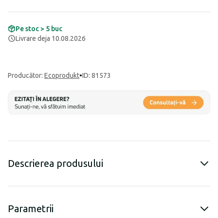
Pe stoc > 5 buc
Livrare deja 10.08.2026
Producător
:
Ecoprodukt
•
ID: 81573
Descrierea produsului
Parametrii