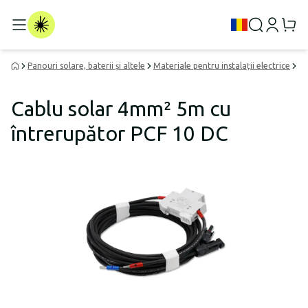
Panouri solare, baterii și altele
Materiale pentru instalații electrice
Ca
Cablu solar 4mm² 5m cu
întrerupător PCF 10 DC