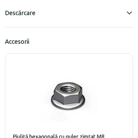
Descărcare
Accesorii
Piuliță hexagonală cu guler zimțat M8