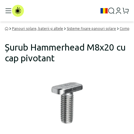
Panouri solare, baterii și altele
Sisteme fixare panouri solare
Componen
Șurub Hammerhead M8x20 cu
cap pivotant