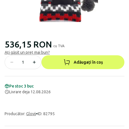
536,15 RON
cu TVA
Ați găsit un preț mai bun?
Adăugați în coș
Pe stoc 3 buc
Livrare deja 12.08.2026
Producător
:
Glovii
•
ID: 82795