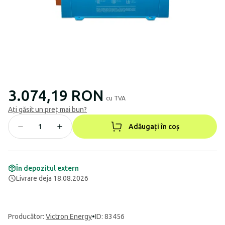
3.074,19 RON
cu TVA
Ați găsit un preț mai bun?
Adăugați în coș
În depozitul extern
Livrare deja 18.08.2026
Producător
:
Victron Energy
•
ID: 83456