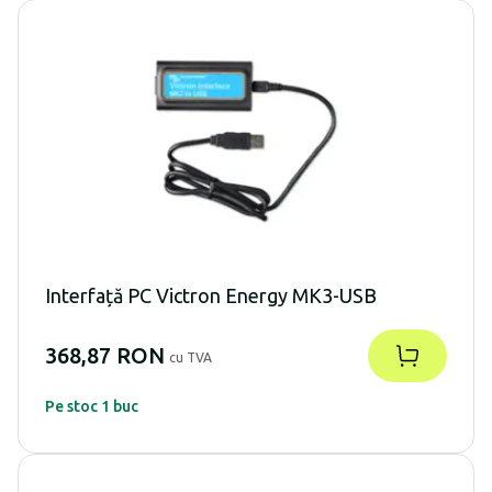
Interfață PC Victron Energy MK3-USB
368,87 RON
cu TVA
Pe stoc 1 buc