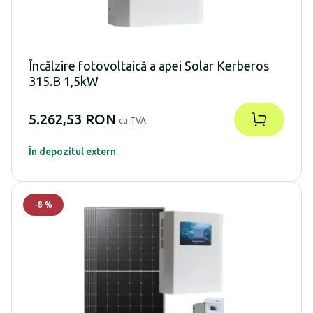
Încălzire fotovoltaică a apei Solar Kerberos
315.B 1,5kW
5.262,53 RON
cu TVA
În depozitul extern
-
8
%