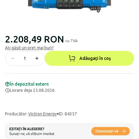
2.208,49 RON
cu TVA
Ați găsit un preț mai bun?
Adăugați în coș
În depozitul extern
Livrare deja 25.08.2026
Producător
:
Victron Energy
•
ID: 84357