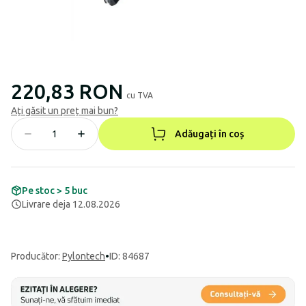
220,83 RON
cu TVA
Ați găsit un preț mai bun?
Adăugați în coș
Pe stoc > 5 buc
Livrare deja 12.08.2026
Producător
:
Pylontech
•
ID: 84687