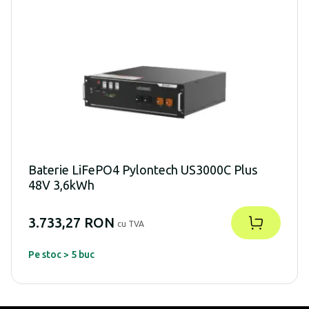
Baterie LiFePO4 Pylontech US3000C Plus
48V 3,6kWh
3.733,27 RON
cu TVA
Pe stoc > 5 buc