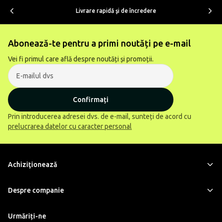
Livrare rapidă şi de încredere
Abonează-te pentru a primi noutăți pe e-mail
Vei fi primul care află despre noutăți și promoții.
Confirmați
Prin introducerea adresei dvs. de e-mail, sunteți de acord cu
prelucrarea datelor cu caracter personal
Achiziţionează
Despre companie
Urmăriți-ne