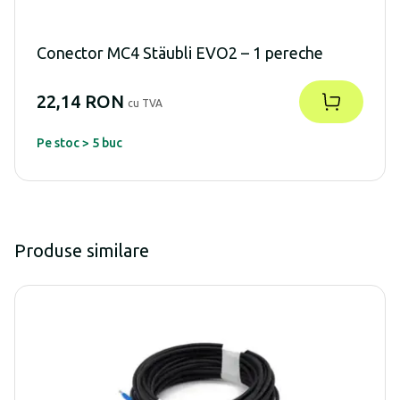
Conector MC4 Stäubli EVO2 – 1 pereche
22,14 RON
cu TVA
Pe stoc > 5 buc
Produse similare