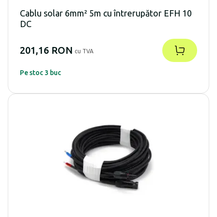
Cablu solar 6mm² 5m cu întrerupător EFH 10
DC
201,16 RON
cu TVA
Pe stoc 3 buc