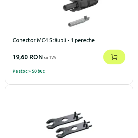
Conector MC4 Stäubli - 1 pereche
19,60 RON
cu TVA
Pe stoc > 50 buc