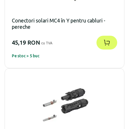
Conectori solari MC4 în Y pentru cabluri -
pereche
45,19 RON
cu TVA
Pe stoc > 5 buc