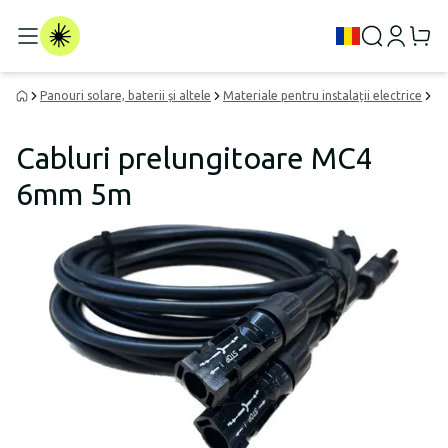
Panouri solare, baterii și altele
Materiale pentru instalații electrice
Ca
Cabluri prelungitoare MC4
6mm 5m