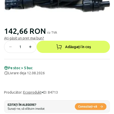
142,66 RON
cu TVA
Ați găsit un preț mai bun?
Adăugați în coș
Pe stoc > 5 buc
Livrare deja 12.08.2026
Producător
:
Ecoprodukt
•
ID: 84713