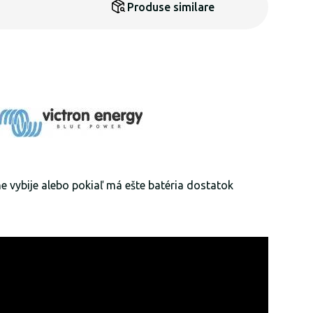
Produse similare
e vybije alebo pokiaľ má ešte batéria dostatok