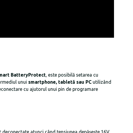
art BatteryProtect
, este posibilă setarea cu
termediul unui
smartphone, tabletă sau PC
utilizând
 deconectare cu ajutorul unui pin de programare
unt deconectate atunci când tensiunea depășește 16V,