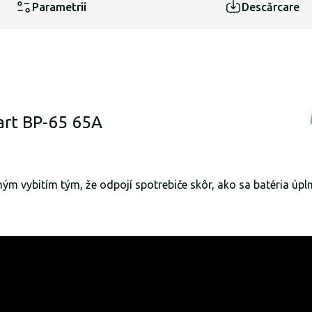
Parametrii
Descărcare
mart BP-65 65A
ým vybitím tým, že odpojí spotrebiče skôr, ako sa batéria úpln