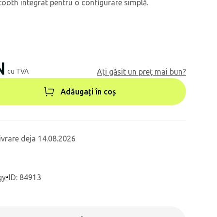
ooth integrat pentru o configurare simplă.
N
cu TVA
Ați găsit un preț mai bun?
Adăugați în coș
ivrare deja 14.08.2026
gy
•
ID: 84913