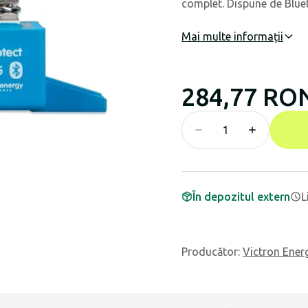
complet. Dispune de Bluet
Mai multe informații
284,77 RO
În depozitul extern
L
Producător
:
Victron Ener