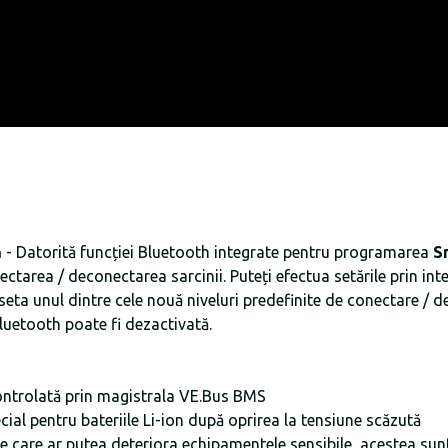
ă
- Datorită funcției Bluetooth integrate pentru programarea
Sm
ectarea / deconectarea sarcinii. Puteți efectua setările prin in
e seta unul dintre cele nouă niveluri predefinite de conectare /
luetooth poate fi dezactivată.
 controlată prin magistrala VE.Bus BMS
al pentru bateriile Li-ion după oprirea la tensiune scăzută
ne care ar putea deteriora echipamentele sensibile, acestea s