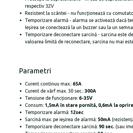
respectiv 32V
Rezistent la scântei - nu funcționează cu comutato
Temporizare alarmă - alarma se activează dacă ten
Ieșirea se conectează la un buzzer sau la un semn
Temporizare deconectare sarcină - sarcina este de
valoarea limită de reconectare, sarcina nu mai es
Parametri
Curent continuu max.:
65A
Curent de vârf max. 30 sec.:
300A
Tensiune de funcționare:
6-35V
Consum:
1,5mA în stare pornită, 0,6mA la oprir
Temporizare alarmă:
12sec
Sarcină max. pe ieșirea de alarmă:
50mA
(rezistență
Temporizare deconectare sarcină:
90 sec.
(sau ime