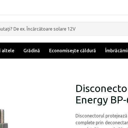
i altele
Grădină
Economisește căldură
Îmbrăcămin
Disconector
Energy BP-
Disconectorul protejează 
complete prin deconectar