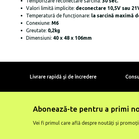
Temporizare reconectare sarcină:
30 sec.
Valori limită implicite:
deconectare 10,5V sau 21V
Temperatură de funcționare:
la sarcină maximă de
Conexiune:
M6
Greutate:
0,2kg
Dimensiuni:
40 x 48 x 106mm
Livrare rapidă şi de încredere
Consu
Abonează-te pentru a primi no
Vei fi primul care află despre noutăți și promoții