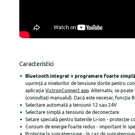
Caracteristici
Bluetooth integrat
=
programare foarte simpl
ușurință a nivelurilor de tensiune dorite pentru con
aplicația
VictronConnect app
. Alternativ, se poat
(consultați manualul). Dacă este necesar, funcția B
Selectare automată a tensiunii 12 sau 24V
Selectare simplă a tensiunii de deconectare
Setare specială pentru bateriile Li-ion - protecție
Consum de energie foarte redus - important în speci
Protecție la supratensiune - în caz de supratensiu