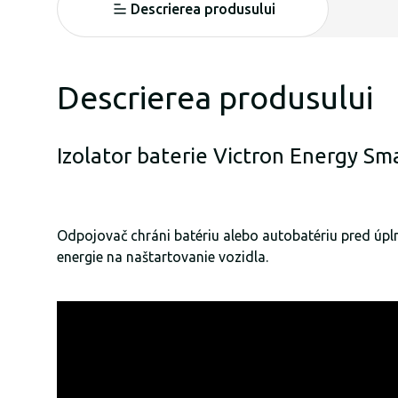
Descrierea produsului
Descrierea produsului
Izolator baterie Victron Energy S
Odpojovač chráni batériu alebo autobatériu pred úpln
energie na naštartovanie vozidla.