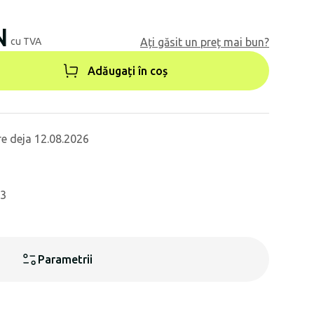
N
cu TVA
Ați găsit un preț mai bun?
Adăugați în coș
re deja 12.08.2026
13
Parametrii