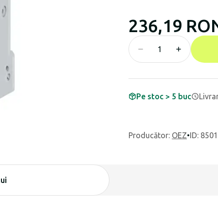
236,19 RO
Pe stoc > 5 buc
Livra
Producător
:
OEZ
•
ID: 850
ui