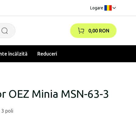
Logare
|
0,00 RON
te încălzită
Reduceri
or OEZ Minia MSN-63-3
 3 poli