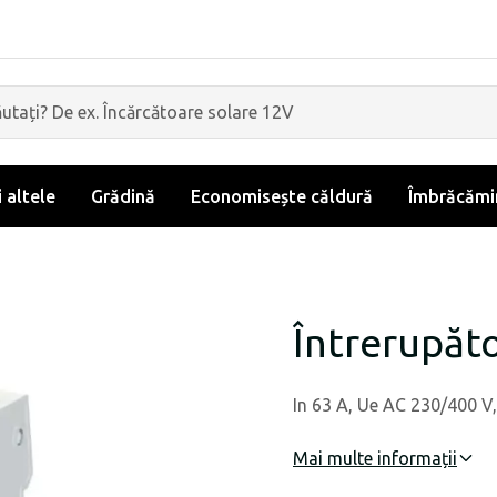
i altele
Grădină
Economisește căldură
Îmbrăcămin
Întrerupăt
In 63 A, Ue AC 230/400 V,
Mai multe informații