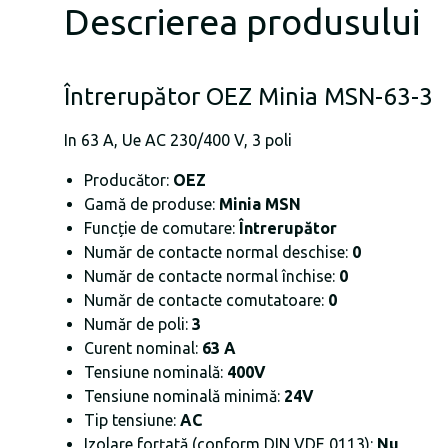
Descrierea produsului
Întrerupător OEZ Minia MSN-63-3
In 63 A, Ue AC 230/400 V, 3 poli
Producător:
OEZ
Gamă de produse:
Minia MSN
Funcție de comutare:
Întrerupător
Număr de contacte normal deschise:
0
Număr de contacte normal închise:
0
Număr de contacte comutatoare:
0
Număr de poli:
3
Curent nominal:
63 A
Tensiune nominală:
400V
Tensiune nominală minimă:
24V
Tip tensiune:
AC
Izolare forțată (conform DIN VDE 0113):
Nu