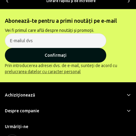
Livrare rapidă şi de încredere
Abonează-te pentru a primi noutăți pe e-mail
Vei fi primul care află despre noutăți și promoții.
Confirmați
Prin introducerea adresei dvs. de e-mail, sunteți de acord cu
prelucrarea datelor cu caracter personal
Achiziţionează
Despre companie
Urmăriți-ne