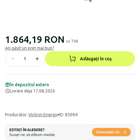
1.864,19 RON
cu TVA
Ați găsit un preț mai bun?
Adăugați în coș
În depozitul extern
Livrare deja 17.08.2026
Producător
:
Victron Energy
•
ID: 85094