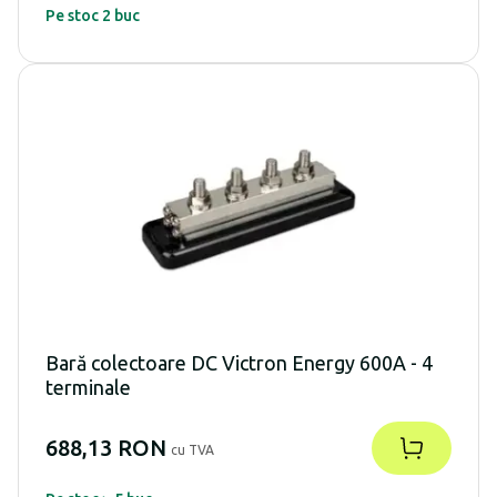
Pe stoc 2 buc
Bară colectoare DC Victron Energy 600A - 4
terminale
688,13 RON
cu TVA