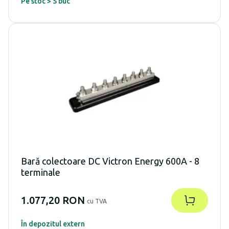
Pe stoc > 5 buc
Bară colectoare DC Victron Energy 600A - 8
terminale
1.077,20 RON
cu TVA
În depozitul extern