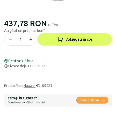
437,78 RON
cu TVA
Ați găsit un preț mai bun?
Adăugați în coș
Pe stoc > 5 buc
Livrare deja 11.08.2026
Producător
:
Huawei
•
ID: 85423