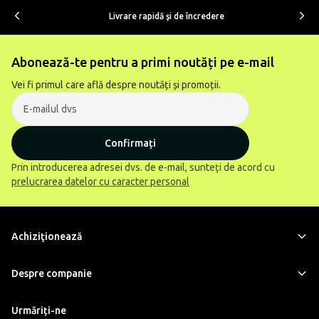
Livrare rapidă şi de încredere
Abonează-te pentru a primi noutăți pe e-mail
Vei fi primul care află despre noutăți și promoții.
Confirmați
Prin introducerea adresei dvs. de e-mail, sunteți de acord cu
prelucrarea datelor cu caracter personal
Achiziţionează
Despre companie
Urmăriți-ne