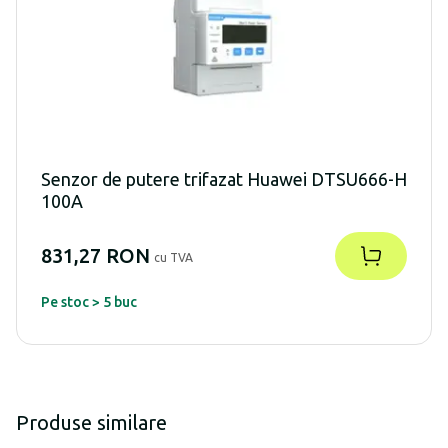
Senzor de putere trifazat Huawei DTSU666-H
100A
831,27 RON
cu TVA
Pe stoc > 5 buc
Produse similare