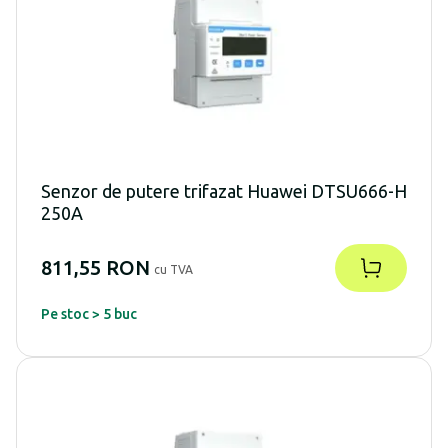
Senzor de putere trifazat Huawei DTSU666-H
250A
811,55 RON
cu TVA
Pe stoc > 5 buc