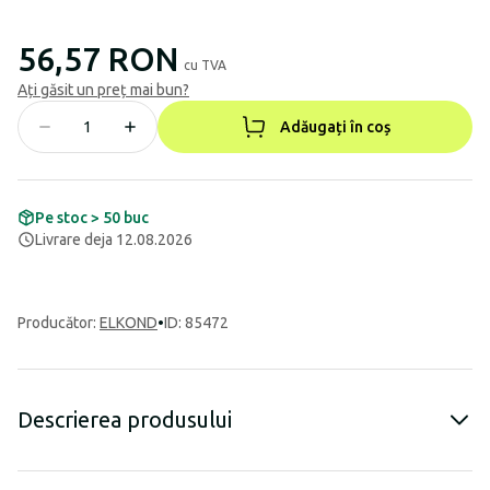
56,57 RON
cu TVA
Ați găsit un preț mai bun?
Adăugați în coș
Pe stoc > 50 buc
Livrare deja 12.08.2026
Producător
:
ELKOND
•
ID: 85472
Descrierea produsului