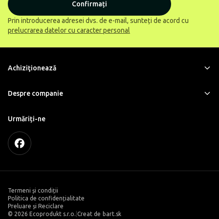
Confirmați
Prin introducerea adresei dvs. de e-mail, sunteți de acord cu
prelucrarea datelor cu caracter personal
Achiziţionează
Despre companie
Urmăriți-ne
Termeni și condiții
Politica de confidențialitate
Preluare și Reciclare
©
2026 Ecoprodukt s.r.o.
|
Creat de
bart.sk