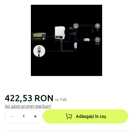
422,53 RON
cu TVA
Ați găsit un preț mai bun?
Adăugați în coș