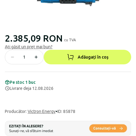
2.385,09 RON
cu TVA
Ați găsit un preț mai bun?
Adăugați în coș
Pe stoc 1 buc
Livrare deja 12.08.2026
Producător
:
Victron Energy
•
ID: 85878