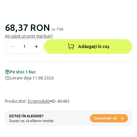
68,37 RON
cu TVA
Ați găsit un preț mai bun?
Adăugați în coș
Pe stoc 1 buc
Livrare deja 11.08.2026
Producător
:
Ecoprodukt
•
ID: 86483