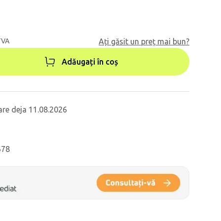
TVA
Ați găsit un preț mai bun?
Adăugați în coș
are deja 11.08.2026
678