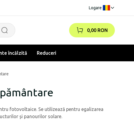
Logare
|
0,00 RON
te încălzită
Reduceri
ntare
mpământare
ru fotovoltaice. Se utilizează pentru egalizarea
ucturilor și panourilor solare.