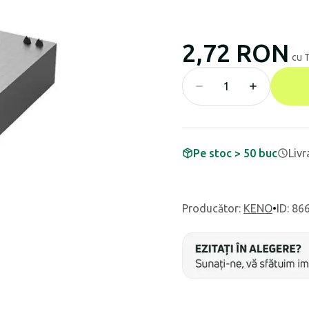
2,72 RON
cu 
Pe stoc > 50 buc
Livr
Producător
:
KENO
•
ID: 86