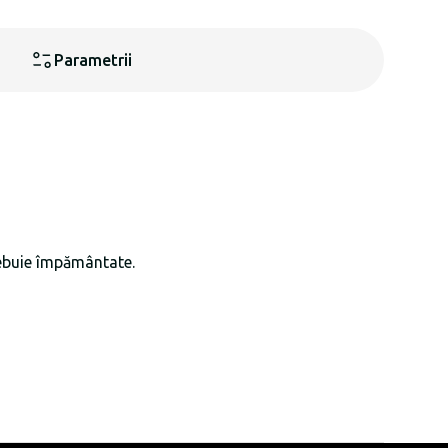
Parametrii
rebuie împământate.