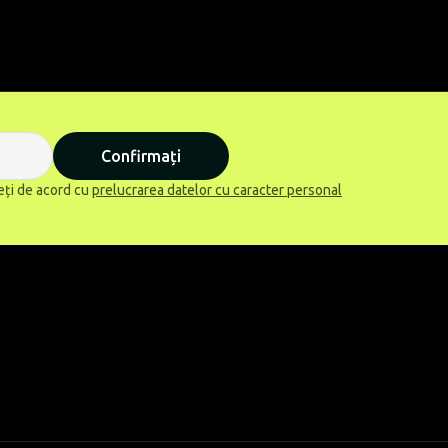
Confirmați
eți de acord cu
prelucrarea datelor cu caracter personal