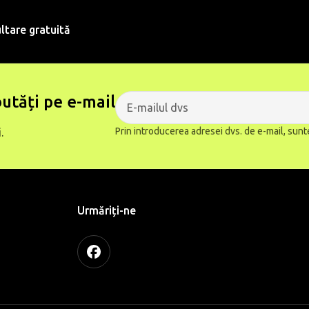
ltare gratuită
utăți pe e-mail
Prin introducerea adresei dvs. de e-mail, sunt
.
Urmăriți-ne