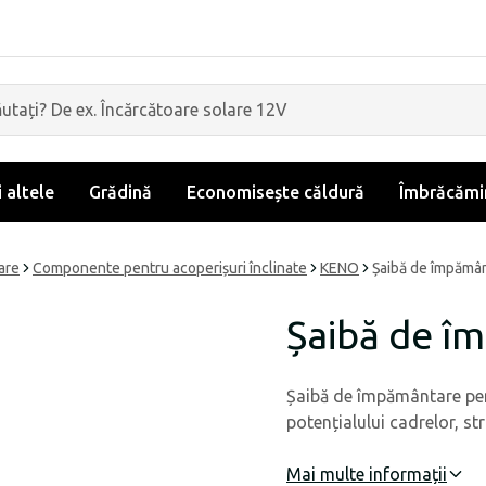
i altele
Grădină
Economisește căldură
Îmbrăcămin
are
Componente pentru acoperișuri înclinate
KENO
Șaibă de împămâ
Șaibă de î
Șaibă de împământare pent
potențialului cadrelor, str
Mai multe informații