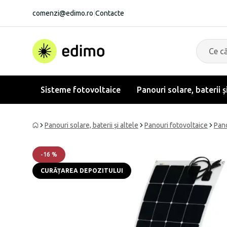
comenzi@edimo.ro
|
Contacte
Sisteme fotovoltaice
Panouri solare, baterii ș
Panouri solare, baterii și altele
Panouri fotovoltaice
Pano
-
16
%
CURĂȚAREA DEPOZITULUI