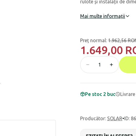
rulote și instalații de dim
Mai multe informații
Preț normal
:
1.962,56 RO
1.649,00 
Pe stoc 2 buc
Livrare
Producător
:
SOLAR
•
ID: 8