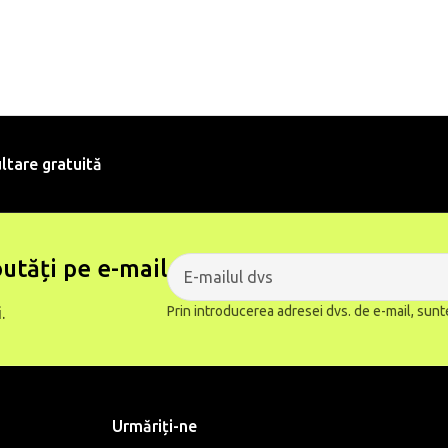
ltare gratuită
utăți pe e-mail
Prin introducerea adresei dvs. de e-mail, sunt
.
Urmăriți-ne