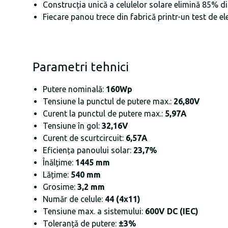
Construcția unică a celulelor solare elimină 85% di
Fiecare panou trece din fabrică printr-un test de e
Parametri tehnici
Putere nominală:
160Wp
Tensiune la punctul de putere max.:
26,80V
Curent la punctul de putere max.:
5,97A
Tensiune în gol:
32,16V
Curent de scurtcircuit:
6,57A
Eficiența panoului solar:
23,7
%
Înălțime:
1445 mm
Lățime:
540 mm
Grosime:
3,2 mm
Număr de celule:
44 (4x11)
Tensiune max. a sistemului:
600V DC (IEC)
Toleranță de putere:
±3%