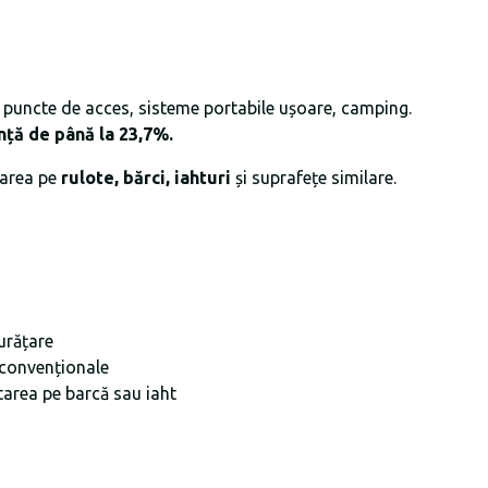
i, puncte de acces, sisteme portabile ușoare, camping.
nță de până la 23,7
%
.
larea pe
rulote, bărci,
iahturi
și suprafețe similare.
urățare
 convenționale
tarea pe barcă sau iaht