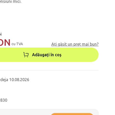
ensiuni mici.
N
RON
cu TVA
Ați găsit un preț mai bun?
Adăugați în coș
 deja 10.08.2026
6830