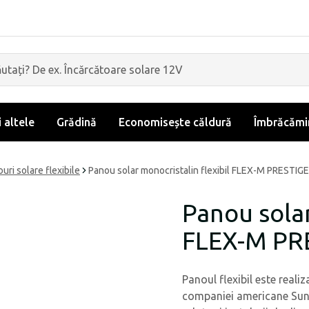
i altele
Grădină
Economisește căldură
Îmbrăcămin
uri solare flexibile
Panou solar monocristalin flexibil FLEX-M PRESTI
Panou solar
FLEX-M PR
Panoul flexibil este realiz
companiei americane SunPo