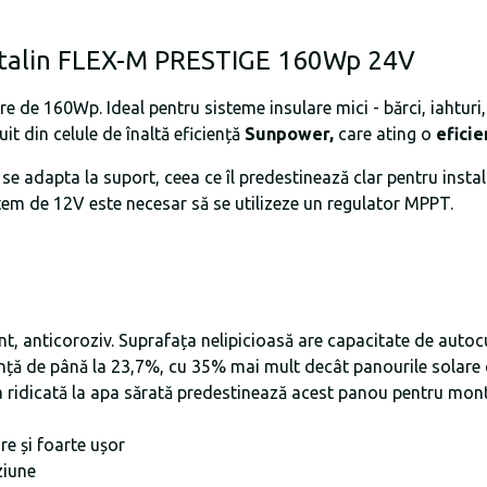
istalin FLEX-M PRESTIGE 160Wp 24V
e de 160Wp. Ideal pentru sisteme insulare mici - bărci, iahtur
it din celule de înaltă eficiență
Sunpower,
care ating o
eficie
se adapta la suport, ceea ce îl predestinează clar pentru insta
tem de 12V este necesar să se utilizeze un regulator MPPT.
ent, anticoroziv. Suprafața nelipicioasă are capacitate de autoc
ciență de până la 23,7%, cu 35% mai mult decât panourile solare
ența ridicată la apa sărată predestinează acest panou pentru mon
re și foarte ușor
ziune