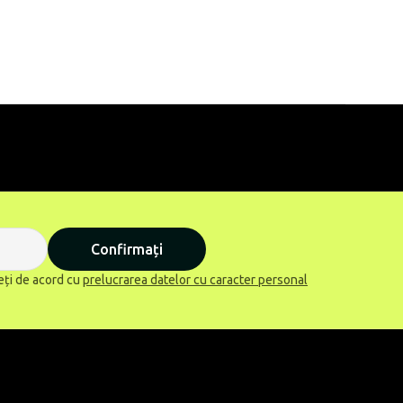
Confirmați
eți de acord cu
prelucrarea datelor cu caracter personal