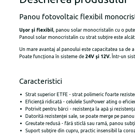
Panou fotovoltaic flexibil monocr
Ușor și flexibil
, panou solar monocristalin cu o puter
Panoul solar monocristalin cu strat subțire este alcătu
Un mare avantaj al panoului este capacitatea sa de a 
Poate funcționa în sisteme de
24V și 12V.
Într-un sis
Caracteristici
Strat superior ETFE - strat polimeric foarte rezist
Eficiență ridicată - celulele SunPower ating o efi
Potrivit pentru bărci - rezistența la apă și rezist
Datorită rezistenței sale, se poate merge pe panou
Greutate redusă - fără sticlă sau ramă, panou subți
Suport subțire din cupru, practic insensibil la coro