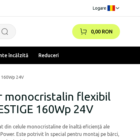
Logare
|
0,00 RON
te încălzită
Reduceri
GE 160Wp 24V
 monocristalin flexibil
ESTIGE 160Wp 24V
at din celule monocristaline de înaltă eficiență ale
wer. Este potrivit în special pentru montaj pe bărci,