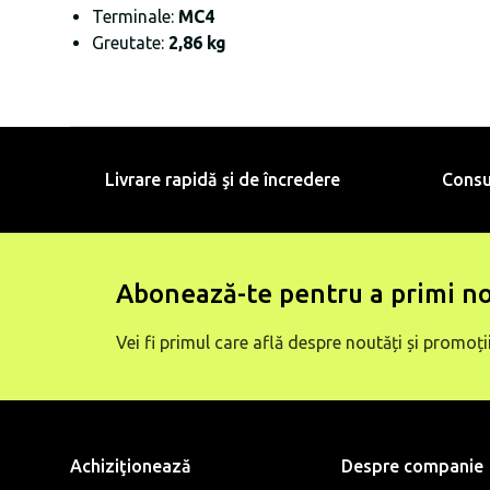
Terminale:
MC4
Greutate:
2,86
kg
Livrare rapidă şi de încredere
Consu
Abonează-te pentru a primi no
Vei fi primul care află despre noutăți și promoții
Achiziţionează
Despre companie