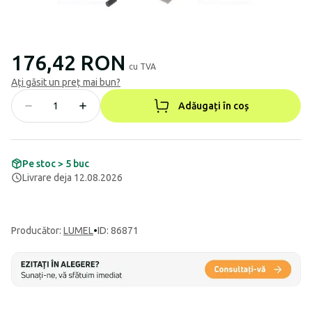
176,42 RON
cu TVA
Ați găsit un preț mai bun?
Adăugați în coș
Pe stoc > 5 buc
Livrare deja 12.08.2026
Producător
:
LUMEL
•
ID: 86871