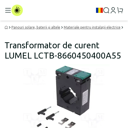
Panouri solare, baterii și altele
Materiale pentru instalații electrice
Re
Transformator de curent
LUMEL LCTB-8660450400A55