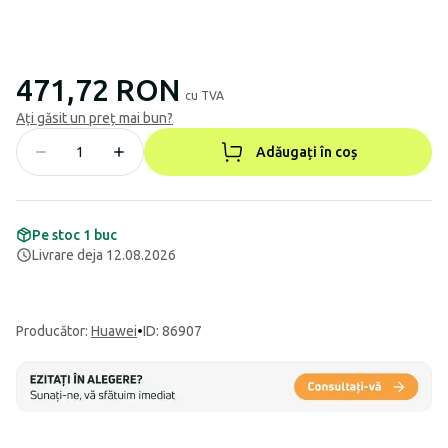
471,72 RON
cu TVA
Ați găsit un preț mai bun?
Adăugați în coș
Pe stoc 1 buc
Livrare deja 12.08.2026
Producător
:
Huawei
•
ID: 86907