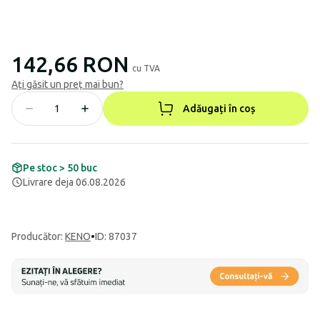
142,66 RON
cu TVA
Ați găsit un preț mai bun?
Adăugați în coș
Pe stoc > 50 buc
Livrare deja 06.08.2026
Producător
:
KENO
•
ID: 87037