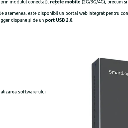
t prin modulul conectat),
rețele mobile
(2G/3G/4G), precum ș
r. De asemenea, este disponibil un portal web integrat pentru co
ogger dispune și de un
port
USB 2.0
.
ualizarea software-ului