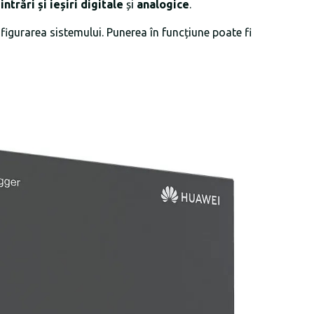
i
intrări și ieșiri digitale
și
analogice
.
nfigurarea sistemului. Punerea în funcțiune poate fi