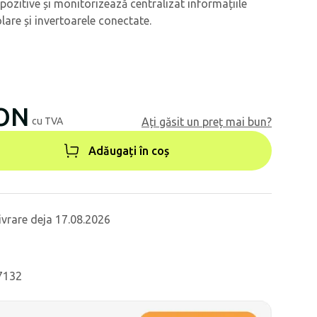
pozitive și monitorizează centralizat informațiile
lare și invertoarele conectate.
RON
cu TVA
Ați găsit un preț mai bun?
Adăugați în coș
ivrare deja 17.08.2026
87132