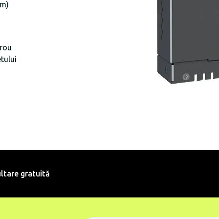
 m)
irou
tului
ltare gratuită