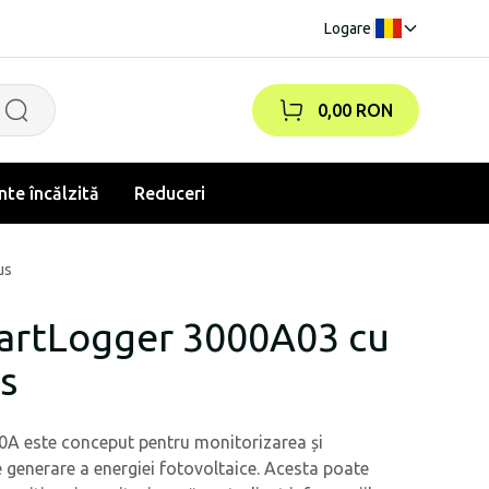
Logare
|
0,00 RON
te încălzită
Reduceri
us
artLogger 3000A03 cu
s
A este conceput pentru monitorizarea și
 generare a energiei fotovoltaice. Acesta poate