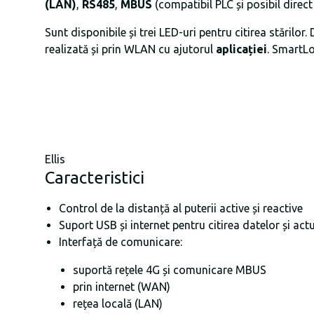
(LAN)
,
RS485
,
MBUS
(compatibil PLC și posibil direc
Sunt disponibile și trei LED-uri pentru citirea stărilo
realizată și prin WLAN cu ajutorul
aplicației
. SmartL
Ellis
Caracteristici
Control de la distanță al puterii active și reactive
Suport USB și internet pentru citirea datelor și act
Interfață de comunicare:
suportă rețele 4G și comunicare MBUS
prin internet (WAN)
rețea locală (LAN)