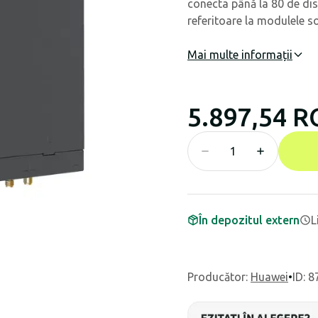
conecta până la 80 de dis
referitoare la modulele so
Mai multe informații
5.897,54 
În depozitul extern
L
Producător
:
Huawei
•
ID: 